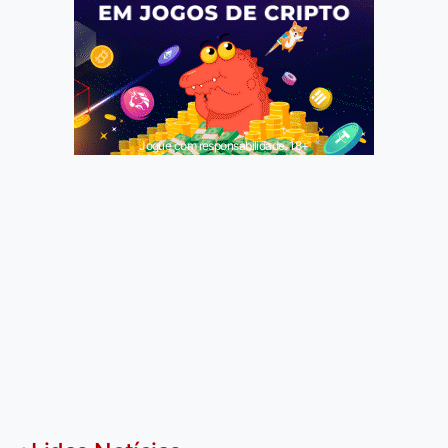
Jogue com responsabilidade. 18+