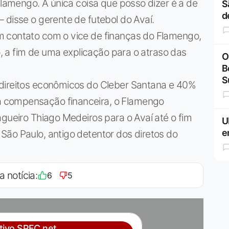
Flamengo. A única coisa que posso dizer é a de
S
d
 disse o gerente de futebol do Avaí.
m contato com o vice de finanças do Flamengo,
ho, a fim de uma explicação para o atraso das
O
B
S
 direitos econômicos do Cleber Santana e 40%
 compensação financeira, o Flamengo
agueiro Thiago Medeiros para o Avaí até o fim
U
e
São Paulo, antigo detentor dos diretos do
a notícia:
6
5
ativo SPFC.net