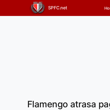
SPFC.net
Ho
Flamengo atrasa p