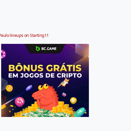
Paulo lineups on Starting11
Jogue com responsabilidade. 18+