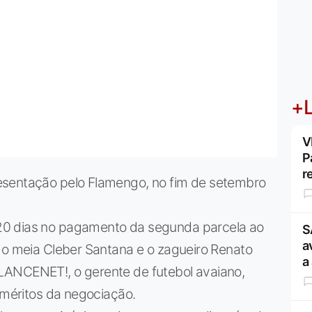
+L
V
P
r
esentação pelo Flamengo, no fim de setembro
20 dias no pagamento da segunda parcela ao
S
a
 o meia Cleber Santana e o zagueiro Renato
a
LANCENET!, o gerente de futebol avaiano,
s méritos da negociação.