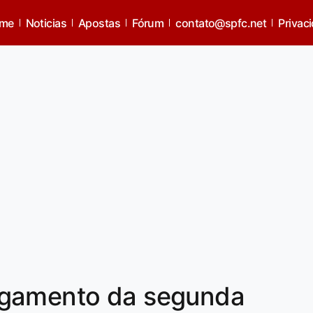
me
Noticias
Apostas
Fórum
contato@spfc.net
Privac
agamento da segunda