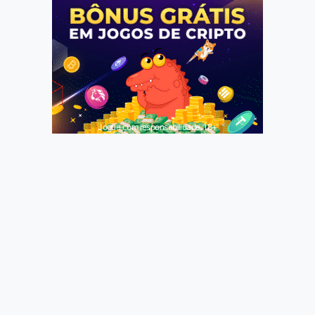
Jogue com responsabilidade. 18+