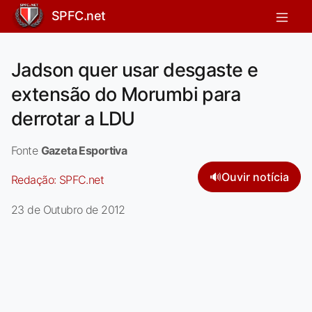
SPFC.net
Jadson quer usar desgaste e
extensão do Morumbi para
derrotar a LDU
Fonte
Gazeta Esportiva
🔊
Ouvir notícia
Redação:
SPFC.net
23 de Outubro de 2012