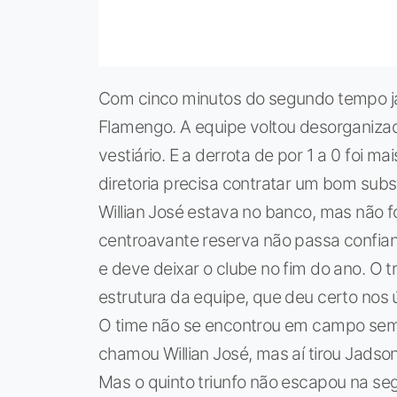
Com cinco minutos do segundo tempo já er
Flamengo. A equipe voltou desorganizad
vestiário. E a derrota de por 1 a 0 foi 
diretoria precisa contratar um bom subst
Willian José estava no banco, mas não fo
centroavante reserva não passa confian
e deve deixar o clube no fim do ano. O 
estrutura da equipe, que deu certo nos ú
O time não se encontrou em campo sem
chamou Willian José, mas aí tirou Jadso
Mas o quinto triunfo não escapou na se