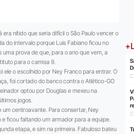
a nítido que seria difícil o São Paulo vencer o
a do intervalo porque Luis Fabiano ficou no
+L
mais uma prova de que, para o ano que vem, a
S
ituto para o camisa 9.
D
i ele o escolhido por Ney Franco para entrar. O
ça, foi cortado do banco contra o Atlético-GO
treinador optou por Douglas e mexeu na
V
P
ltimos jogos.
r
 um centroavante. Para consertar, Ney
n e ficou faltando um armador para a equipe.
gunda etapa, e sim na primeira. Fabuloso bateu
T