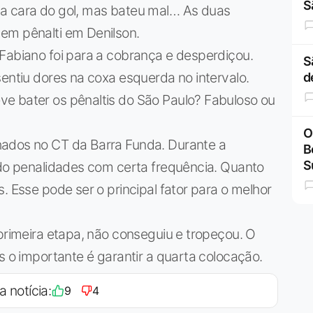
S
na cara do gol, mas bateu mal… As duas
em pênalti em Denilson.
Fabiano foi para a cobrança e desperdiçou.
S
sentiu dores na coxa esquerda no intervalo.
d
e bater os pênaltis do São Paulo? Fabuloso ou
O
hados no CT da Barra Funda. Durante a
B
S
ndo penalidades com certa frequência. Quanto
. Esse pode ser o principal fator para o melhor
 primeira etapa, não conseguiu e tropeçou. O
s o importante é garantir a quarta colocação.
a notícia:
9
4