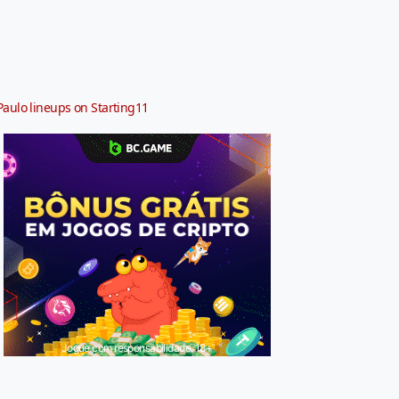
Paulo lineups on Starting11
Jogue com responsabilidade. 18+