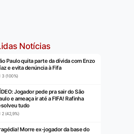
idas Notícias
ão Paulo quita parte da dívida com Enzo
íaz e evita denúncia à Fifa
3 (100%)
ÍDEO: Jogador pede pra sair do São
aulo e ameaça ir até a FIFA! Rafinha
esolveu tudo
2 (42,9%)
ragédia! Morre ex-jogador da base do