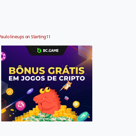
Paulo lineups on Starting11
Jogue com responsabilidade. 18+