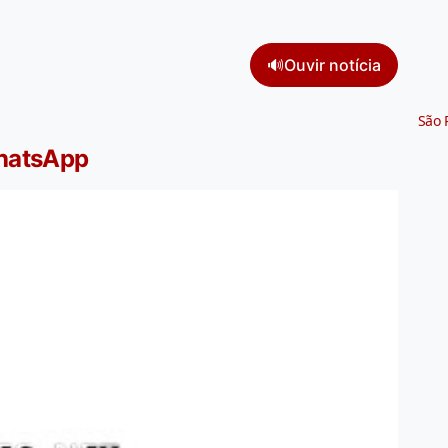
🔊
Ouvir notícia
São 
WhatsApp