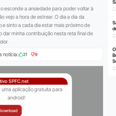
S
o esconde a ansiedade para poder voltar à
 vejo a hora de estrear. O dia a dia da
S
vo e sinto a cada dia estar mais próximo de
d
o dar minha contribuição nesta reta final de
lor.
O
a notícia:
21
9
B
S
ativo SPFC.net
 uma aplicação gratuita para
android!
Download