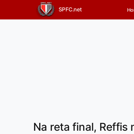
SPFC.net
Ho
Na reta final, Reff