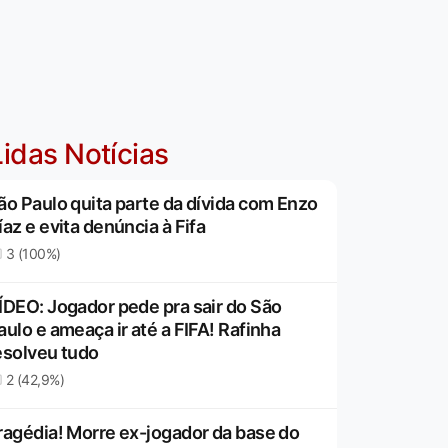
idas Notícias
ão Paulo quita parte da dívida com Enzo
íaz e evita denúncia à Fifa
3 (100%)
ÍDEO: Jogador pede pra sair do São
aulo e ameaça ir até a FIFA! Rafinha
esolveu tudo
2 (42,9%)
ragédia! Morre ex-jogador da base do