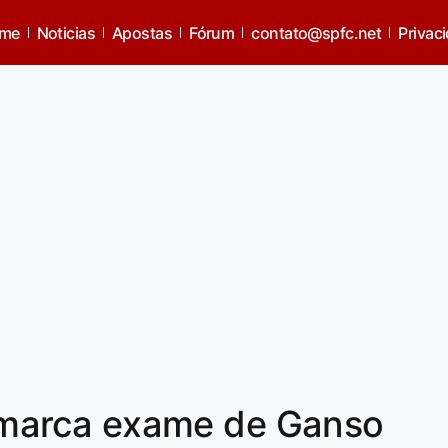
me
Noticias
Apostas
Fórum
contato@spfc.net
Privac
is marca exame de Ganso