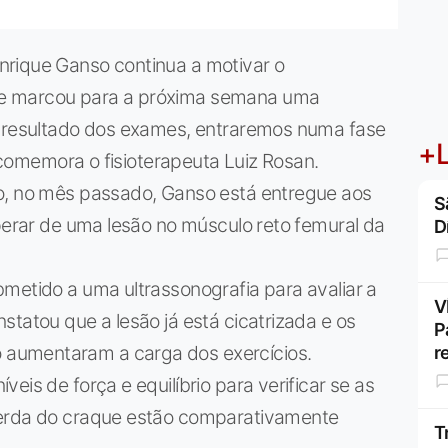
nrique Ganso continua a motivar o
ue marcou para a próxima semana uma
o resultado dos exames, entraremos numa fase
+L
, comemora o fisioterapeuta Luiz Rosan.
o, no mês passado, Ganso está entregue aos
S
uperar de uma lesão no músculo reto femural da
D
metido a uma ultrassonografia para avaliar a
V
statou que a lesão já está cicatrizada e os
P
aumentaram a carga dos exercícios.
r
eis de força e equilíbrio para verificar se as
uerda do craque estão comparativamente
T