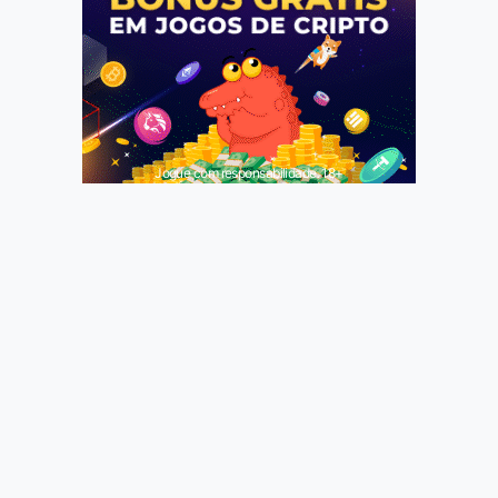
Jogue com responsabilidade. 18+