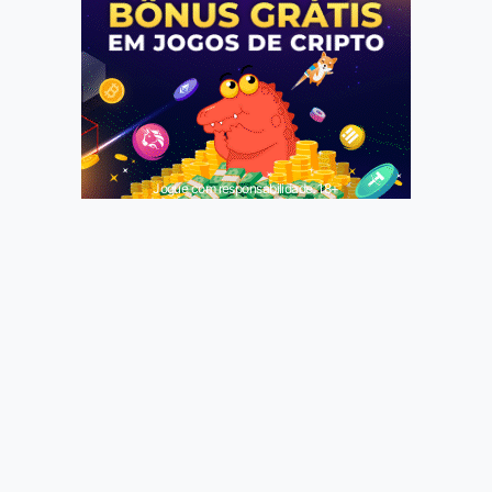
Jogue com responsabilidade. 18+