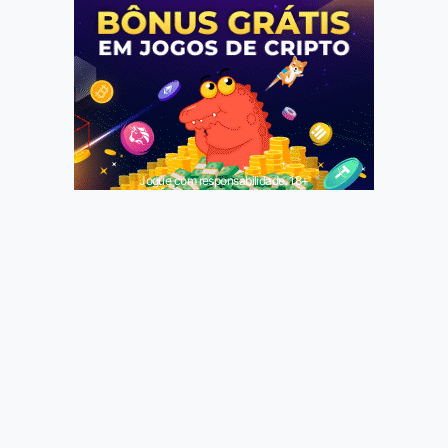
Jogue com responsabilidade. 18+