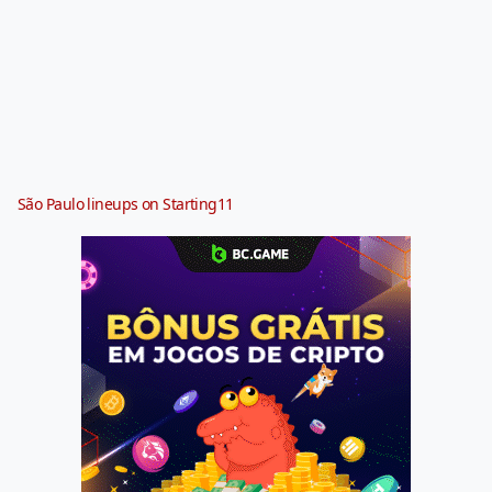
São Paulo lineups on Starting11