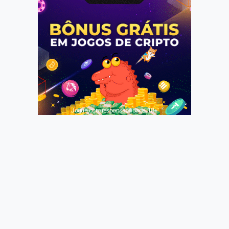
Jogue com responsabilidade. 18+