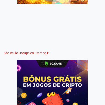
São Paulo lineups on Starting11