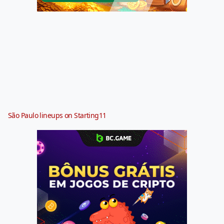
São Paulo lineups on Starting11