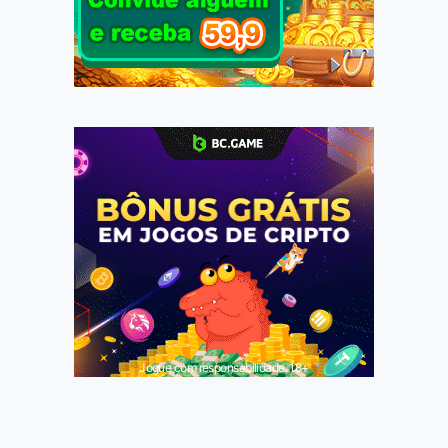
Jogue com responsabilidade. 18+