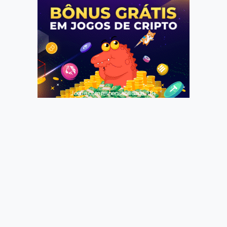
Jogue com responsabilidade. 18+