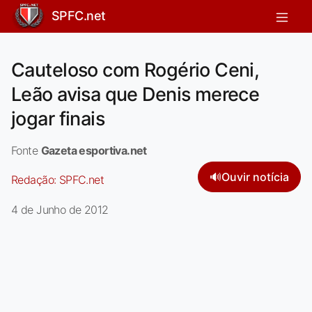
SPFC.net
Cauteloso com Rogério Ceni,
Leão avisa que Denis merece
jogar finais
Fonte
Gazeta esportiva.net
🔊
Ouvir notícia
Redação:
SPFC.net
4 de Junho de 2012