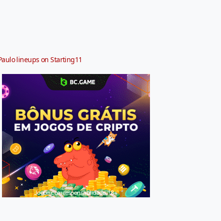
Paulo lineups on Starting11
Jogue com responsabilidade. 18+