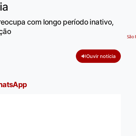
ia
reocupa com longo período inativo,
eção
São 
🔊
Ouvir notícia
WhatsApp