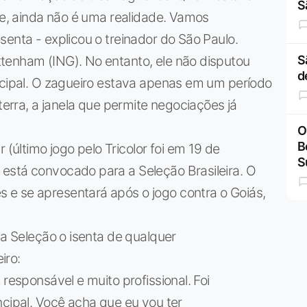
S
ade, ainda não é uma realidade. Vamos
senta - explicou o treinador do São Paulo.
tenham (ING). No entanto, ele não disputou
S
d
ncipal. O zagueiro estava apenas em um período
aterra, a janela que permite negociações já
O
B
último jogo pelo Tricolor foi em 19 de
S
está convocado para a Seleção Brasileira. O
e se apresentará após o jogo contra o Goiás,
na Seleção o isenta de qualquer
iro:
 responsável e muito profissional. Foi
ncipal. Você acha que eu vou ter