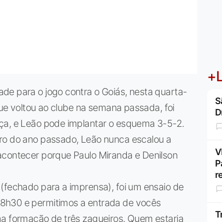
+L
de para o jogo contra o Goiás, nesta quarta-
S
 que voltou ao clube na semana passada, foi
D
ça, e Leão pode implantar o esquema 3-5-2.
ro do ano passado, Leão nunca escalou a
V
acontecer porque Paulo Miranda e Denilson
P
r
(fechado para a imprensa), foi um ensaio de
8h30 e permitimos a entrada de vocês
T
ma formação de três zagueiros. Quem estaria