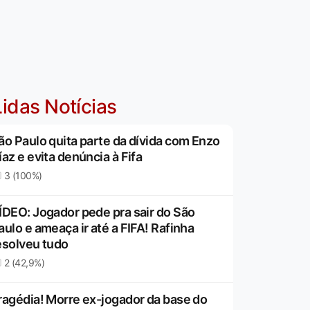
idas Notícias
ão Paulo quita parte da dívida com Enzo
íaz e evita denúncia à Fifa
3 (100%)
ÍDEO: Jogador pede pra sair do São
aulo e ameaça ir até a FIFA! Rafinha
esolveu tudo
2 (42,9%)
ragédia! Morre ex-jogador da base do