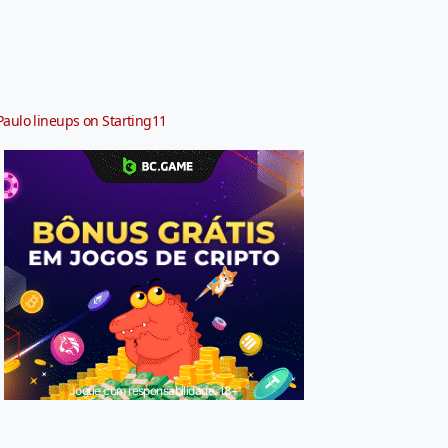
Paulo lineups on Starting11
Jogue com responsabilidade. 18+