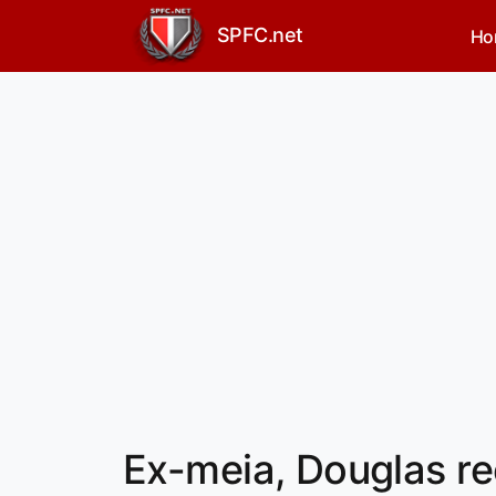
SPFC.net
Ho
Ex-meia, Douglas r