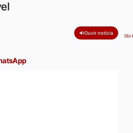
el
🔊
Ouvir notícia
São 
WhatsApp