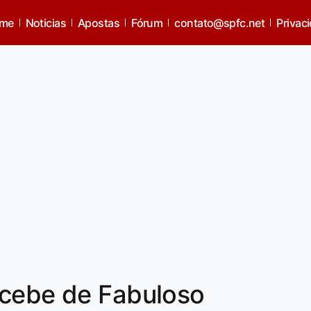
me
Noticias
Apostas
Fórum
contato@spfc.net
Privac
ecebe de Fabuloso