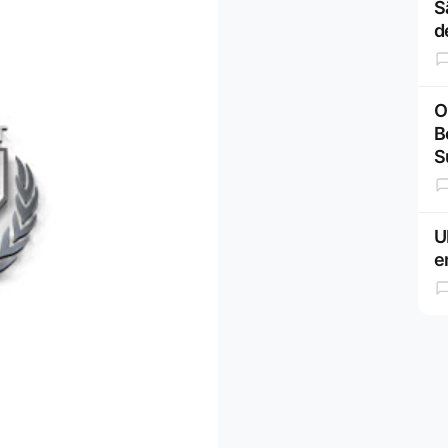
S
d
O
B
S
U
e