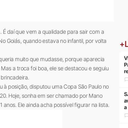
 É daí que vem a qualidade para sair com a
o Goiás, quando estava no infantil, por volta
+L
V
o queria muito que mudasse, porque aparecia
P
 Mas a troca foi boa, ele se destacou e seguiu
r
brincadeira.
u à posição, disputou uma Copa São Paulo no
S
b-20. Hoje, sonha em ser chamado por Mano
a
anos. Ele ainda acha possível figurar na lista.
a