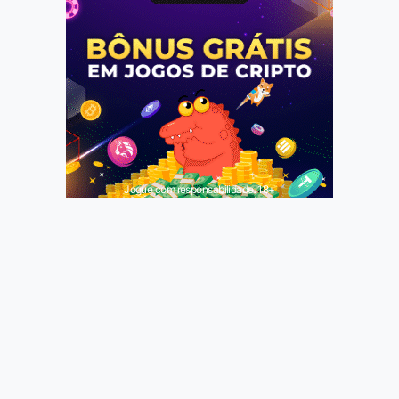
Jogue com responsabilidade. 18+