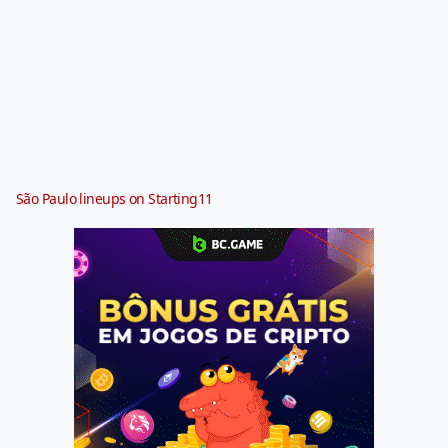
São Paulo lineups on Starting11