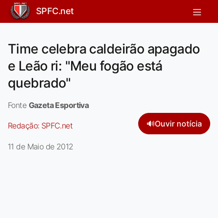
SPFC.net
Time celebra caldeirão apagado
e Leão ri: "Meu fogão está
quebrado"
Fonte
Gazeta Esportiva
🔊
Ouvir notícia
Redação:
SPFC.net
11 de Maio de 2012