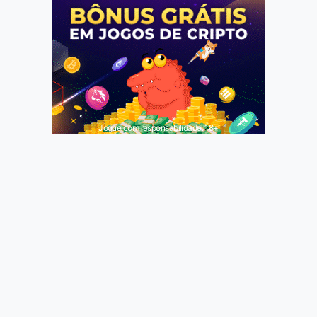
Jogue com responsabilidade. 18+