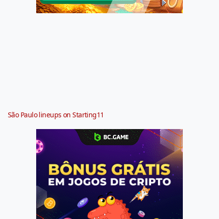
São Paulo lineups on Starting11