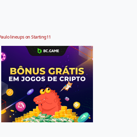
Paulo lineups on Starting11
Jogue com responsabilidade. 18+