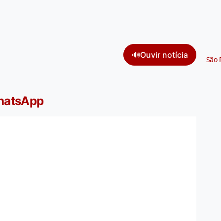
🔊
Ouvir notícia
São 
WhatsApp