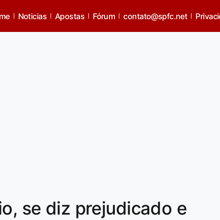
me
Noticias
Apostas
Fórum
contato@spfc.net
Privac
o, se diz prejudicado e