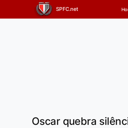
SPFC.net
Ho
Oscar quebra silênci