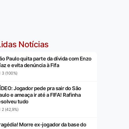
idas Notícias
ão Paulo quita parte da dívida com Enzo
íaz e evita denúncia à Fifa
3 (100%)
ÍDEO: Jogador pede pra sair do São
aulo e ameaça ir até a FIFA! Rafinha
esolveu tudo
2 (42,9%)
ragédia! Morre ex-jogador da base do