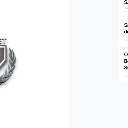
S
S
d
O
B
S