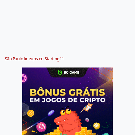
São Paulo lineups on Starting11