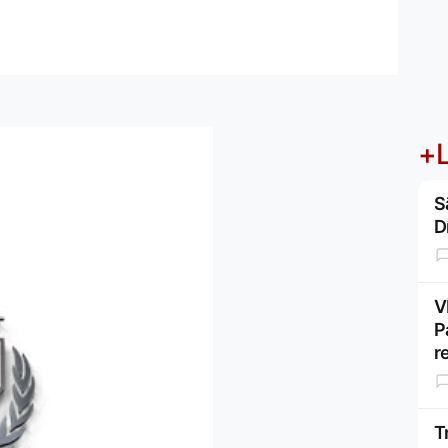
+L
S
D
V
P
r
T