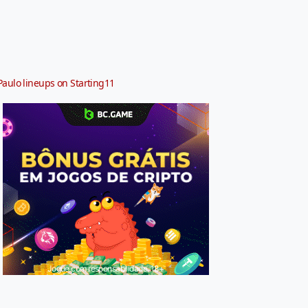
Paulo lineups on Starting11
Jogue com responsabilidade. 18+