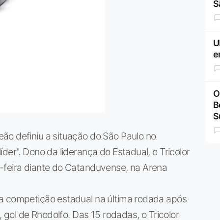
S
U
e
O
B
S
ão definiu a situação do São Paulo no
der". Dono da liderança do Estadual, o Tricolor
-feira diante do Catanduvense, na Arena
a competição estadual na última rodada após
, gol de Rhodolfo. Das 15 rodadas, o Tricolor