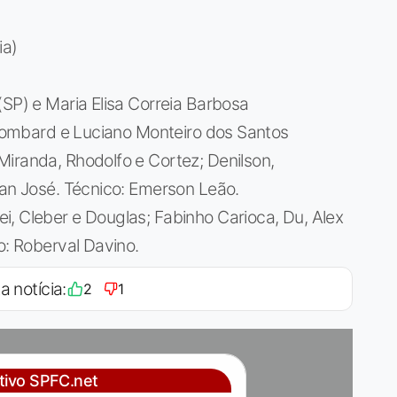
ia)
(SP) e Maria Elisa Correia Barbosa
e Lombard e Luciano Monteiro dos Santos
iranda, Rhodolfo e Cortez; Denilson,
ian José. Técnico: Emerson Leão.
, Cleber e Douglas; Fabinho Carioca, Du, Alex
o: Roberval Davino.
a notícia:
2
1
ativo SPFC.net