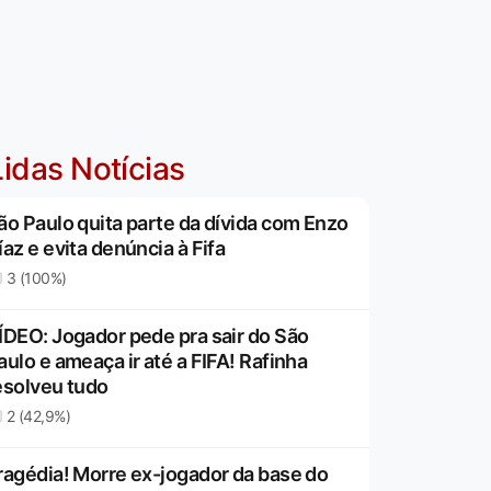
idas Notícias
ão Paulo quita parte da dívida com Enzo
íaz e evita denúncia à Fifa
3 (100%)
ÍDEO: Jogador pede pra sair do São
aulo e ameaça ir até a FIFA! Rafinha
esolveu tudo
2 (42,9%)
ragédia! Morre ex-jogador da base do