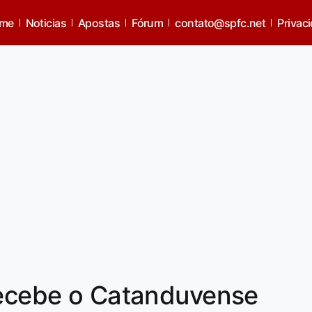
me
Noticias
Apostas
Fórum
contato@spfc.net
Privac
recebe o Catanduvense