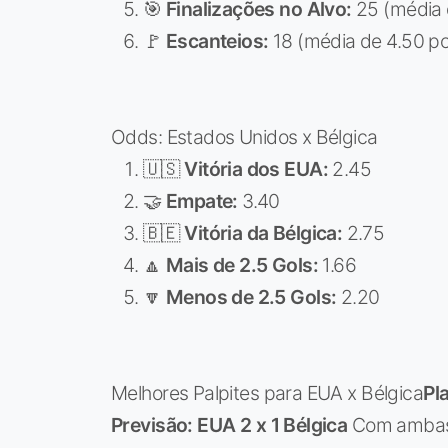
🎯
Finalizações no Alvo:
25 (média 
🚩
Escanteios:
18 (média de 4.50 po
Odds: Estados Unidos x Bélgica
🇺🇸
Vitória dos EUA:
2.45
🤝
Empate:
3.40
🇧🇪
Vitória da Bélgica:
2.75
🔼
Mais de 2.5 Gols:
1.66
🔽
Menos de 2.5 Gols:
2.20
Melhores Palpites para EUA x Bélgica
Pl
Previsão: EUA 2 x 1 Bélgica
Com ambas 