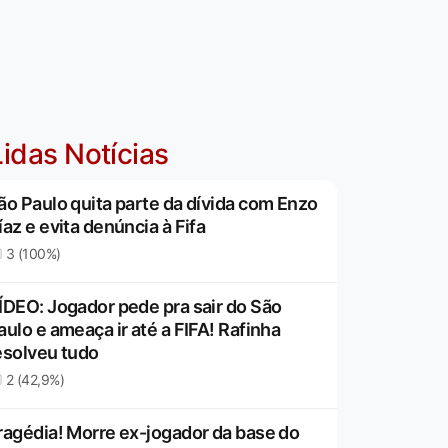
idas Notícias
ão Paulo quita parte da dívida com Enzo
íaz e evita denúncia à Fifa
3 (100%)
ÍDEO: Jogador pede pra sair do São
aulo e ameaça ir até a FIFA! Rafinha
esolveu tudo
2 (42,9%)
ragédia! Morre ex-jogador da base do