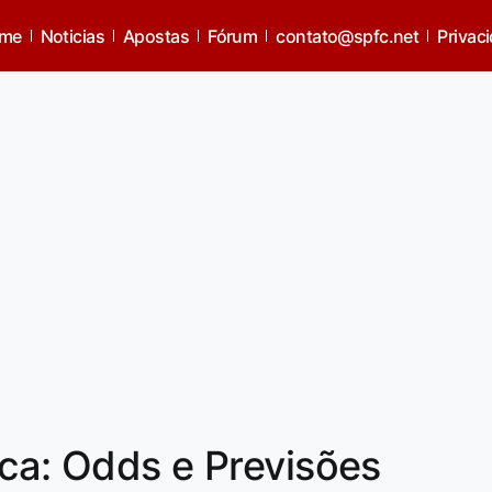
me
Noticias
Apostas
Fórum
contato@spfc.net
Privac
ica: Odds e Previsões