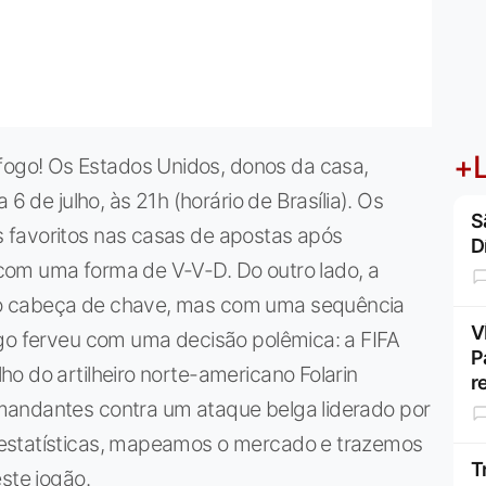
+L
go! Os Estados Unidos, donos da casa,
 6 de julho, às 21h (horário de Brasília). Os
S
 favoritos nas casas de apostas após
D
com uma forma de V-V-D. Do outro lado, a
o cabeça de chave, mas com uma sequência
V
ogo ferveu com uma decisão polêmica: a FIFA
P
o do artilheiro norte-americano Folarin
r
mandantes contra um ataque belga liderado por
estatísticas, mapeamos o mercado e trazemos
T
ste jogão.