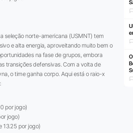
S
U
e
, a seleção norte-americana (USMNT) tem
ivo e alta energia, aproveitando muito bem o
 oportunidades na fase de grupos, embora
O
B
s transições defensivas. Com a volta de
S
na, o time ganha corpo. Aqui está o raio-x
:
0 por jogo)
or jogo)
 13.25 por jogo)