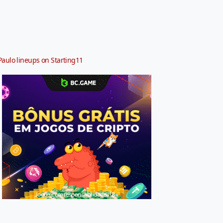
Paulo lineups on Starting11
Jogue com responsabilidade. 18+