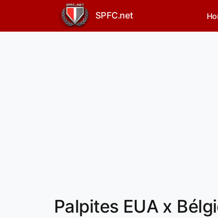
SPFC.net
Ho
Palpites EUA x Bélg