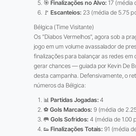
🎯
Finalizações no Alvo:
17 (média d
🚩
Escanteios:
23 (média de 5.75 po
Bélgica (Time Visitante)
Os "Diabos Vermelhos", agora sob a pra
jogo em um volume avassalador de pres
finalizações para balançar as redes e
gerar chances — guiada por Kevin De 
desta campanha. Defensivamente, o ret
números da Bélgica:
📊
Partidas Jogadas:
4
⚽
Gols Marcados:
9 (média de 2.25
🥅
Gols Sofridos:
4 (média de 1.00 p
👟
Finalizações Totais:
91 (média de