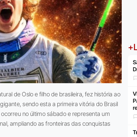
+L
S
D
al de Oslo e filho de brasileira, fez história ao
V
P
igante, sendo esta a primeira vitória do Brasil
r
o ocorreu no último sábado e representa um
nal, ampliando as fronteiras das conquistas
T