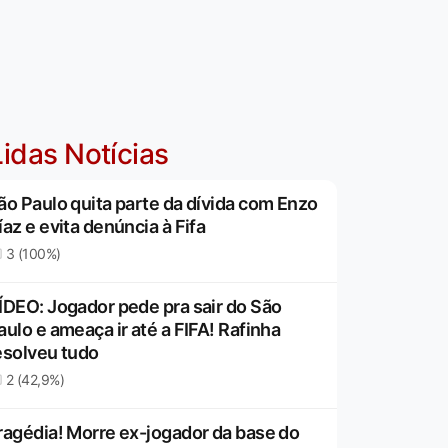
idas Notícias
ão Paulo quita parte da dívida com Enzo
íaz e evita denúncia à Fifa
3 (100%)
ÍDEO: Jogador pede pra sair do São
aulo e ameaça ir até a FIFA! Rafinha
esolveu tudo
2 (42,9%)
ragédia! Morre ex-jogador da base do