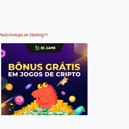
Paulo lineups on Starting11
Jogue com responsabilidade. 18+