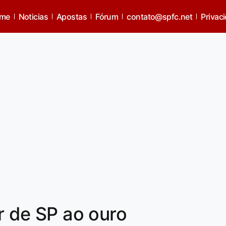
me
Noticias
Apostas
Fórum
contato@spfc.net
Privac
or de SP ao ouro