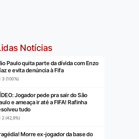
idas Notícias
ão Paulo quita parte da dívida com Enzo
íaz e evita denúncia à Fifa
3 (100%)
ÍDEO: Jogador pede pra sair do São
aulo e ameaça ir até a FIFA! Rafinha
esolveu tudo
2 (42,9%)
ragédia! Morre ex-jogador da base do