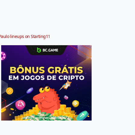
Paulo lineups on Starting11
Jogue com responsabilidade. 18+