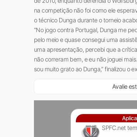
de 2010, enquanto defendia o Wolfsburg
na competição não foi como ele espera
o técnico Dunga durante o torneio acab
“No jogo contra Portugal, Dunga me pedi
pelo meio e quase consegui uma assistênc
uma apresentação, percebi que a crítica d
não correram bem, e eu não joguei mais
sou muito grato ao Dunga,” finalizou o e
Avalie est
Aplic
SPFC.net tem