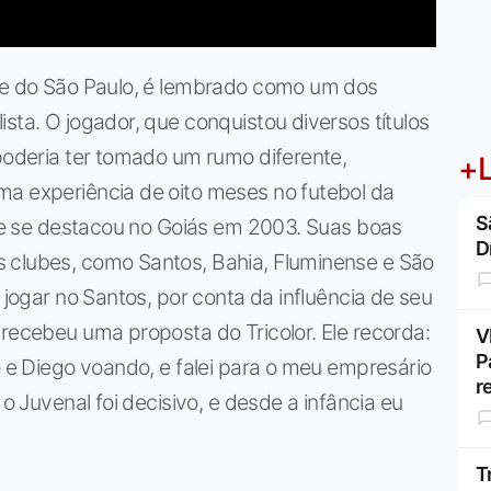
nte do São Paulo, é lembrado como um dos
sta. O jogador, que conquistou diversos títulos
 poderia ter tomado um rumo diferente,
+L
ma experiência de oito meses no futebol da
S
il e se destacou no Goiás em 2003. Suas boas
D
 clubes, como Santos, Bahia, Fluminense e São
 jogar no Santos, por conta da influência de seu
 recebeu uma proposta do Tricolor. Ele recorda:
V
P
o e Diego voando, e falei para o meu empresário
r
 o Juvenal foi decisivo, e desde a infância eu
T