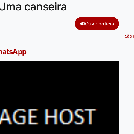
 "Uma canseira
🔊
Ouvir notícia
São 
WhatsApp