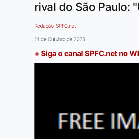
rival do São Paulo:
Redação:
SPFC.net
14 de Outubro de 2025
+ Siga o canal SPFC.net no 