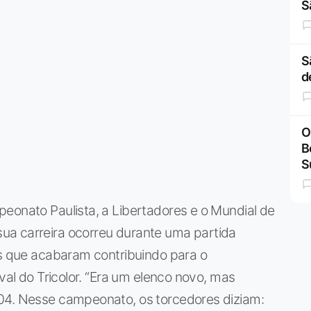
S
S
d
O
B
S
eonato Paulista, a Libertadores e o Mundial de
ua carreira ocorreu durante uma partida
ls que acabaram contribuindo para o
ival do Tricolor. “Era um elenco novo, mas
04. Nesse campeonato, os torcedores diziam: