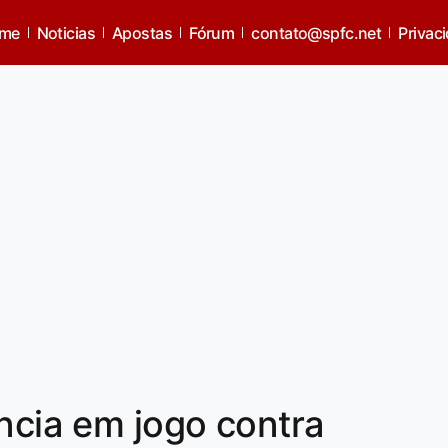
me
Noticias
Apostas
Fórum
contato@spfc.net
Privac
ência em jogo contra