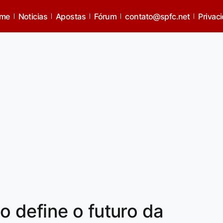
me
Noticias
Apostas
Fórum
contato@spfc.net
Privac
 define o futuro da