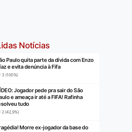
idas Notícias
ão Paulo quita parte da dívida com Enzo
íaz e evita denúncia à Fifa
3 (100%)
ÍDEO: Jogador pede pra sair do São
aulo e ameaça ir até a FIFA! Rafinha
esolveu tudo
2 (42,9%)
ragédia! Morre ex-jogador da base do