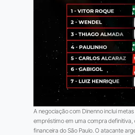
A negociação com Dinenno inclui meta
empréstimo em uma compra definitiva, o
financeira do São Paulo. O atacante ar