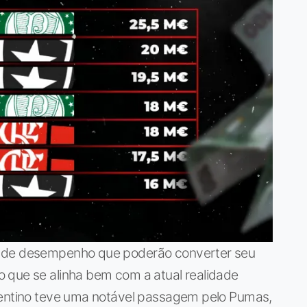
s de desempenho que poderão converter seu
 que se alinha bem com a atual realidade
gentino teve uma notável passagem pelo Pumas,