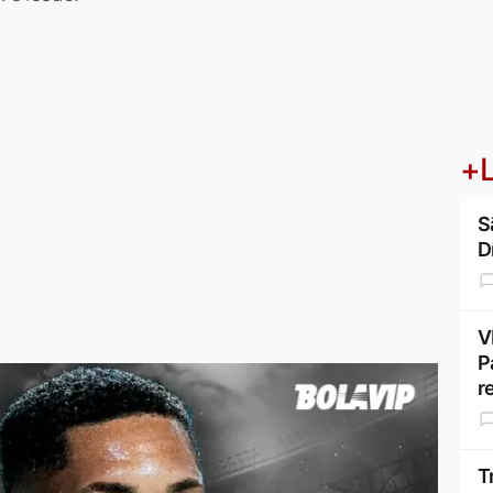
+L
S
D
V
P
r
T