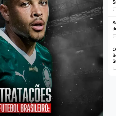
S
S
d
O
B
S