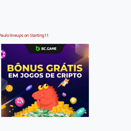
Paulo lineups on Starting11
Jogue com responsabilidade. 18+