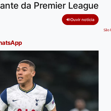
cante da Premier League
🔊
Ouvir notícia
São 
WhatsApp