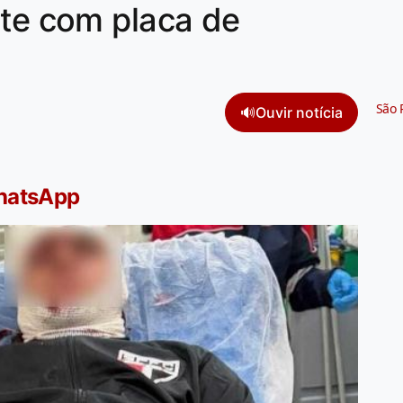
nte com placa de
São 
🔊
Ouvir notícia
WhatsApp