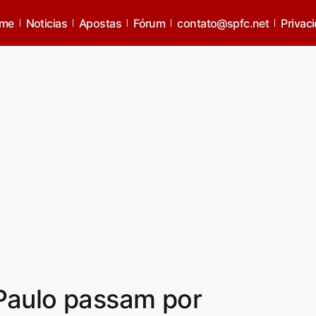
me
Noticias
Apostas
Fórum
contato@spfc.net
Privac
Paulo passam por