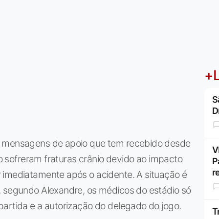
+L
S
D
s mensagens de apoio que tem recebido desde
V
mão sofreram fraturas crânio devido ao impacto
P
r
 imediatamente após o acidente. A situação é
, segundo Alexandre, os médicos do estádio só
artida e a autorização do delegado do jogo.
T