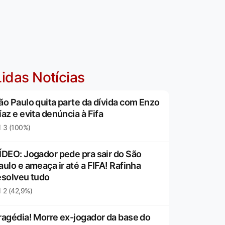
idas Notícias
ão Paulo quita parte da dívida com Enzo
íaz e evita denúncia à Fifa
3 (100%)
ÍDEO: Jogador pede pra sair do São
aulo e ameaça ir até a FIFA! Rafinha
esolveu tudo
2 (42,9%)
ragédia! Morre ex-jogador da base do