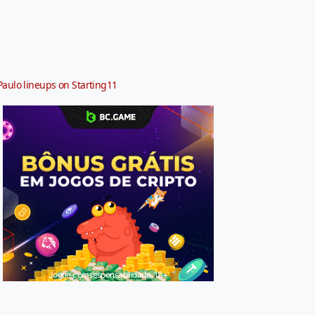
Paulo lineups on Starting11
Jogue com responsabilidade. 18+