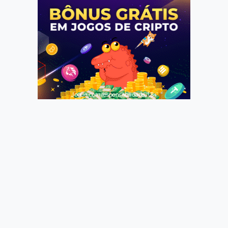
Jogue com responsabilidade. 18+