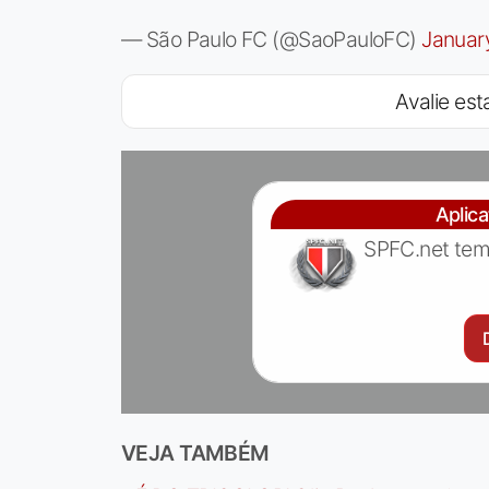
— São Paulo FC (@SaoPauloFC)
Januar
Avalie esta
Aplic
SPFC.net tem
VEJA TAMBÉM