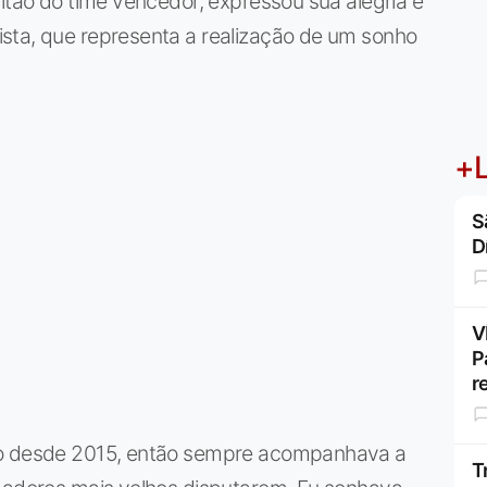
pitão do time vencedor, expressou sua alegria e
sta, que representa a realização de um sonho
+L
S
D
V
P
r
ulo desde 2015, então sempre acompanhava a
T