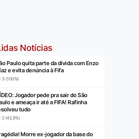
idas Notícias
ão Paulo quita parte da dívida com Enzo
íaz e evita denúncia à Fifa
3 (100%)
ÍDEO: Jogador pede pra sair do São
aulo e ameaça ir até a FIFA! Rafinha
esolveu tudo
2 (42,9%)
ragédia! Morre ex-jogador da base do