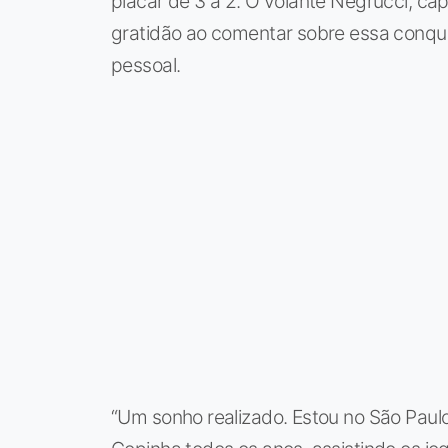
placar de 3 a 2. O volante Negrucci, ca
gratidão ao comentar sobre essa conqui
pessoal.
“Um sonho realizado. Estou no São Pa