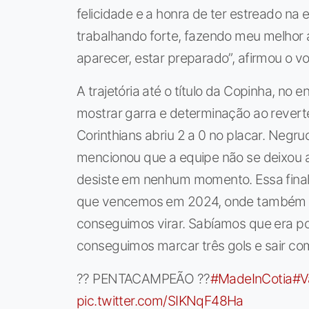
felicidade e a honra de ter estreado na e
trabalhando forte, fazendo meu melhor 
aparecer, estar preparado”, afirmou o vo
A trajetória até o título da Copinha, no e
mostrar garra e determinação ao reverte
Corinthians abriu 2 a 0 no placar. Negru
mencionou que a equipe não se deixou 
desiste em nenhum momento. Essa final
que vencemos em 2024, onde também s
conseguimos virar. Sabíamos que era pos
conseguimos marcar três gols e sair com o
?? PENTACAMPEÃO ??
#MadeInCotia
#V
pic.twitter.com/SIKNqF48Ha