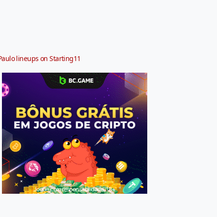
Paulo lineups on Starting11
Jogue com responsabilidade. 18+