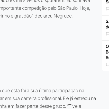
ogadores mais velhos disputarem. Eu sonhava
S
importante competição pelo São Paulo. Hoje,
inho e gratidão”, declarou Negrucci.
S
d
O
B
S
que esta foi a sua última participação na
em sua carreira profissional. Ele já estreou na
sonha em fazer parte desse grupo. “Tive a