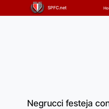
SPFC.net
Ho
Negrucci festeja co