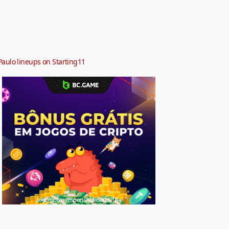
Paulo lineups on Starting11
Jogue com responsabilidade. 18+