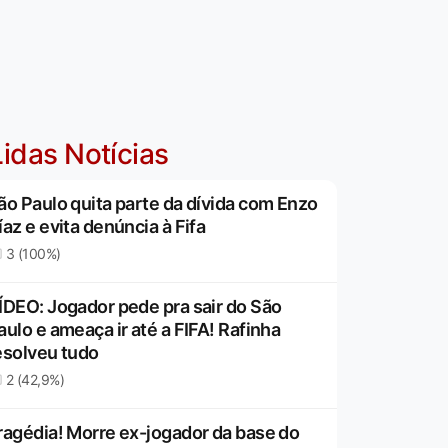
idas Notícias
ão Paulo quita parte da dívida com Enzo
íaz e evita denúncia à Fifa
3 (100%)
ÍDEO: Jogador pede pra sair do São
aulo e ameaça ir até a FIFA! Rafinha
esolveu tudo
2 (42,9%)
ragédia! Morre ex-jogador da base do