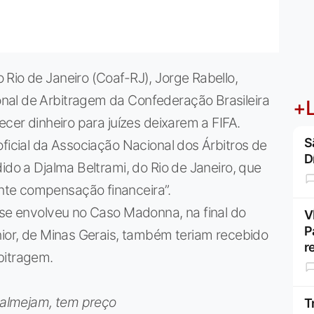
Rio de Janeiro (Coaf-RJ), Jorge Rabello,
nal de Arbitragem da Confederação Brasileira
+L
ecer dinheiro para juízes deixarem a FIFA.
S
oficial da Associação Nacional dos Árbitros de
D
ido a Djalma Beltrami, do Rio de Janeiro, que
te compensação financeira”.
 se envolveu no Caso Madonna, na final do
V
P
nior, de Minas Gerais, também teriam recebido
r
bitragem.
o almejam, tem preço
T