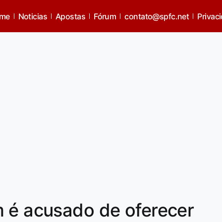
me
Noticias
Apostas
Fórum
contato@spfc.net
Privac
m é acusado de oferecer