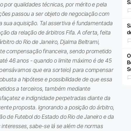
S
 por qualidades técnicas, por mérito e pela
ções passou a ser objeto de negociação com
a sua aquisição. Tal assertiva é fundamentada
S
ão da relação de árbitros Fifa. A oferta, feita
d
bitro do Rio de Janeiro, Djalma Beltrami,
te compensação financeira, sendo prometido
O
até 46 anos - quando o limite máximo é de 45
B
S
 (pensávamos que era sorteio) para compensar
robusta a hipótese e possibilidade de que essa
etidos a terceiros, também mediante
façatez e indignidade perpetradas diante da
ente proposta. Ignorando a posição do árbitro,
 de Futebol do Estado do Rio de Janeiro e da
 interesses, sabe-se lá se além de normas