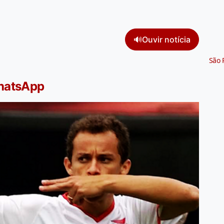
🔊
Ouvir notícia
São 
WhatsApp