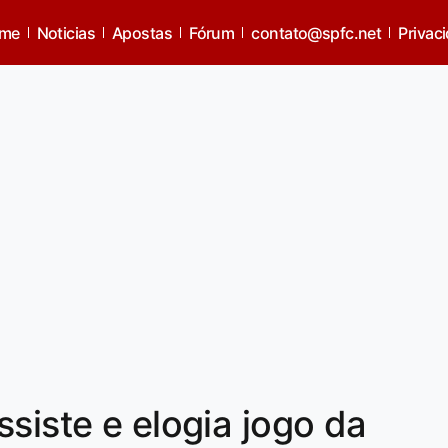
me
Noticias
Apostas
Fórum
contato@spfc.net
Privac
siste e elogia jogo da