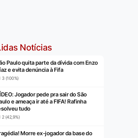
idas Notícias
ão Paulo quita parte da dívida com Enzo
íaz e evita denúncia à Fifa
3 (100%)
ÍDEO: Jogador pede pra sair do São
aulo e ameaça ir até a FIFA! Rafinha
esolveu tudo
2 (42,9%)
ragédia! Morre ex-jogador da base do