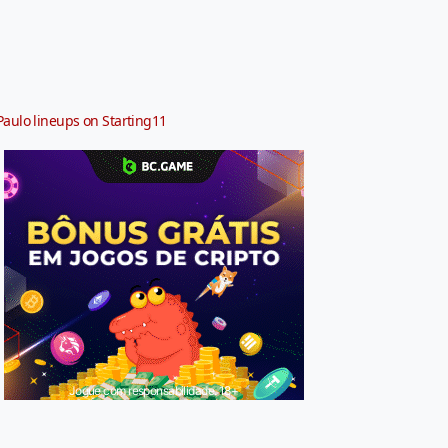
Paulo lineups on Starting11
Jogue com responsabilidade. 18+