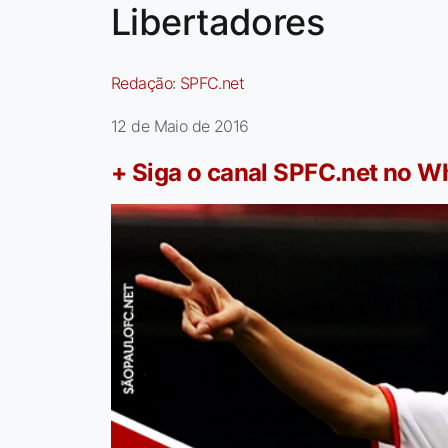
Libertadores
Redação:
SPFC.net
12 de Maio de 2016
+ Siga o canal SPFC.net no 