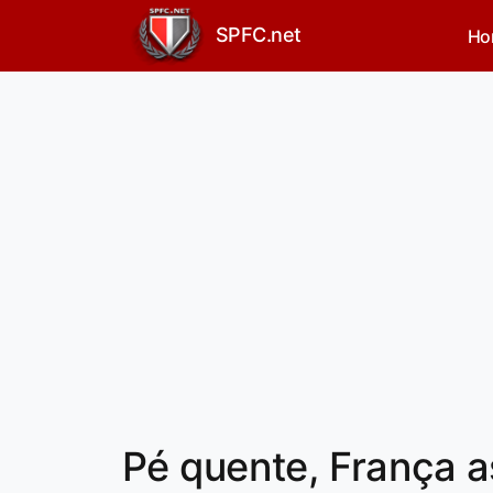
SPFC.net
Ho
Pé quente, França as