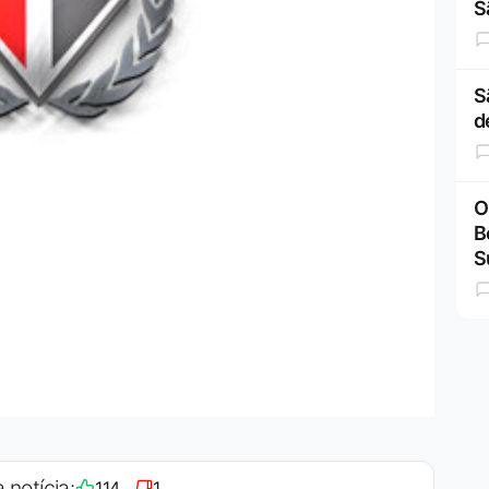
S
S
d
O
B
S
 notícia:
114
1