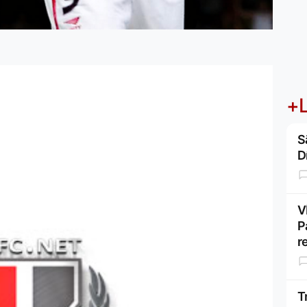
+L
S
D
V
P
r
T