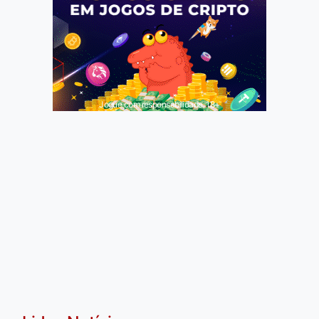
Jogue com responsabilidade. 18+