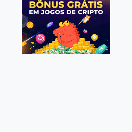
Jogue com responsabilidade. 18+