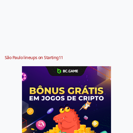
São Paulo lineups on Starting11