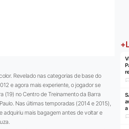
+L
V
P
r
icolor. Revelado nas categorias de base do
12 e agora mais experiente, o jogador se
a (19) no Centro de Treinamento da Barra
S
a
o Paulo. Nas últimas temporadas (2014 e 2015),
a
 e adquiriu mais bagagem antes de voltar e
uza.