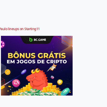
Paulo lineups on Starting11
Jogue com responsabilidade. 18+