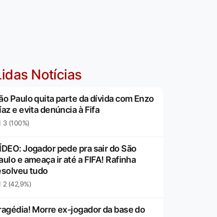
idas Notícias
ão Paulo quita parte da dívida com Enzo
íaz e evita denúncia à Fifa
3 (100%)
ÍDEO: Jogador pede pra sair do São
aulo e ameaça ir até a FIFA! Rafinha
esolveu tudo
2 (42,9%)
ragédia! Morre ex-jogador da base do