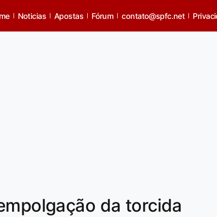
me
Noticias
Apostas
Fórum
contato@spfc.net
Privac
 empolgação da torcida