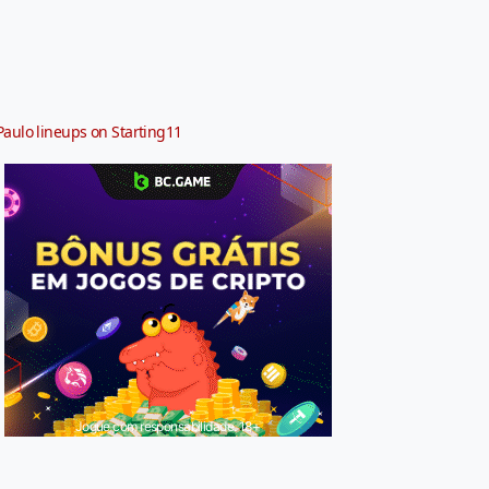
Paulo lineups on Starting11
Jogue com responsabilidade. 18+