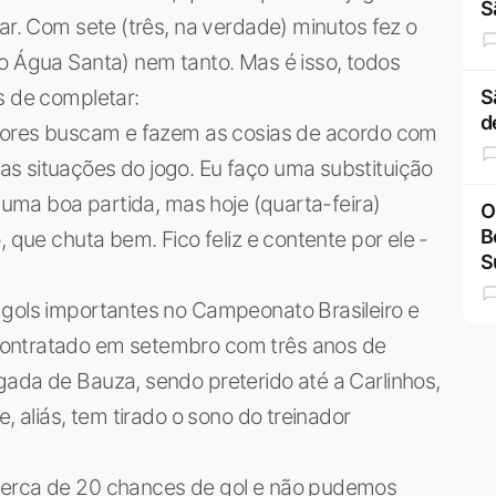
S
ar. Com sete (três, na verdade) minutos fez o
o Água Santa) nem tanto. Mas é isso, todos
s de completar:
S
d
adores buscam e fazem as cosias de acordo com
s situações do jogo. Eu faço uma substituição
z uma boa partida, mas hoje (quarta-feira)
O
B
, que chuta bem. Fico feliz e contente por ele -
S
 gols importantes no Campeonato Brasileiro e
Contratado em setembro com três anos de
gada de Bauza, sendo preterido até a Carlinhos,
, aliás, tem tirado o sono do treinador
cerca de 20 chances de gol e não pudemos