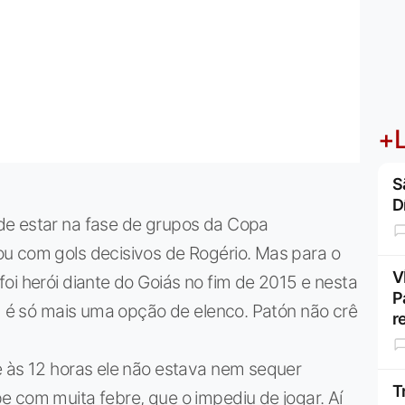
+L
S
D
de estar na fase de grupos da Copa
u com gols decisivos de Rogério. Mas para o
V
oi herói diante do Goiás no fim de 2015 e nesta
P
R) é só mais uma opção de elenco. Patón não crê
r
e às 12 horas ele não estava nem sequer
T
 com muita febre, que o impediu de jogar. Aí