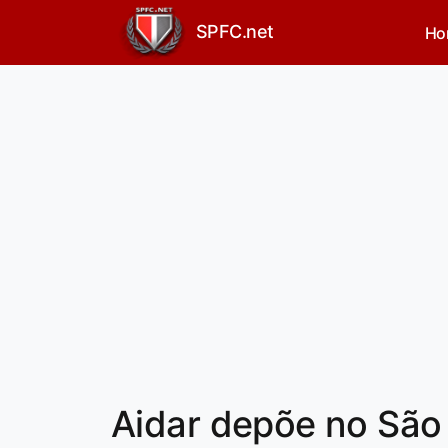
SPFC.net
Ho
Aidar depõe no São