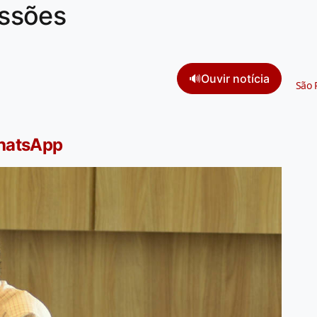
ssões
🔊
Ouvir notícia
São 
WhatsApp