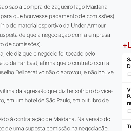
ssão são a compra do zagueiro Iago Maidana
lto para que houvesse pagamento de comissões)
ínio de material esportivo da Under Armour
uspeita de que a negociação com a empresa
+L
to de comissões).
 ele diz que o negócio foi tocado pelo
S
ito da Far East, afirma que o contrato com a
D
selho Deliberativo não o aprovou, e não houve
V
tima da agressão que diz ter sofrido do vice-
P
eiro, em um hotel de São Paulo, em outubro de
r
vido à contratação de Maidana. Na versão do
T
arte de uma suposta comissão na negociação.