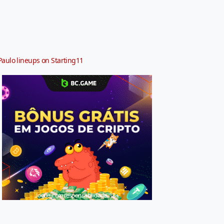
Paulo lineups on Starting11
Jogue com responsabilidade. 18+