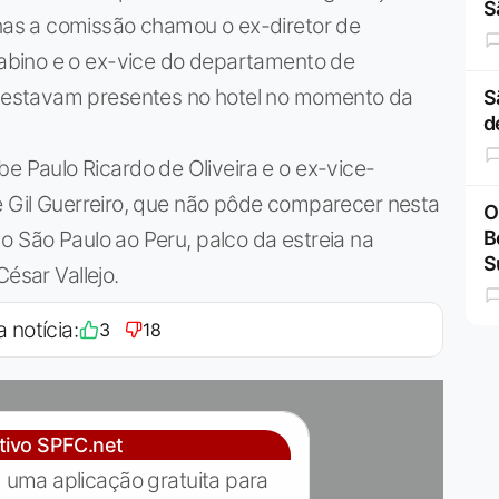
S
as a comissão chamou o ex-diretor de
bino e o ex-vice do departamento de
estavam presentes no hotel no momento da
S
d
Paulo Ricardo de Oliveira e o ex-vice-
e Gil Guerreiro, que não pôde comparecer nesta
O
o São Paulo ao Peru, palco da estreia na
B
S
ésar Vallejo.
a notícia:
3
18
ativo SPFC.net
 uma aplicação gratuita para