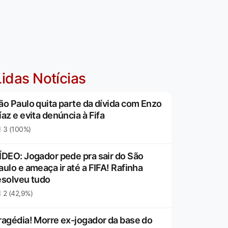
idas Notícias
ão Paulo quita parte da dívida com Enzo
íaz e evita denúncia à Fifa
3 (100%)
ÍDEO: Jogador pede pra sair do São
aulo e ameaça ir até a FIFA! Rafinha
esolveu tudo
2 (42,9%)
ragédia! Morre ex-jogador da base do