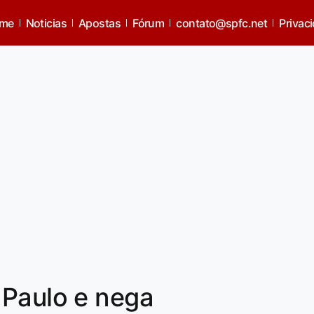
me
Noticias
Apostas
Fórum
contato@spfc.net
Privac
 Paulo e nega