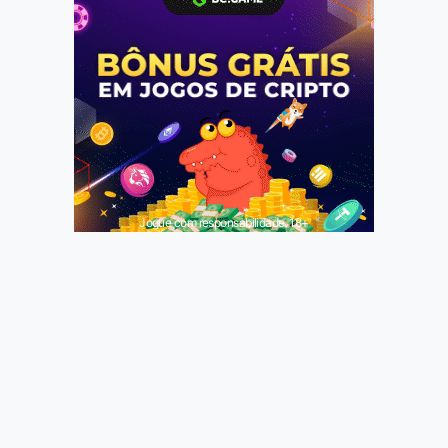
Jogue com responsabilidade. 18+