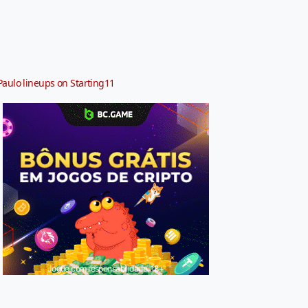
Paulo lineups on Starting11
Jogue com responsabilidade. 18+