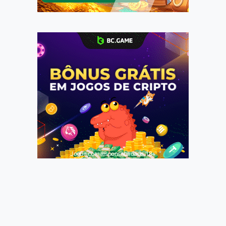
Jogue com responsabilidade. 18+