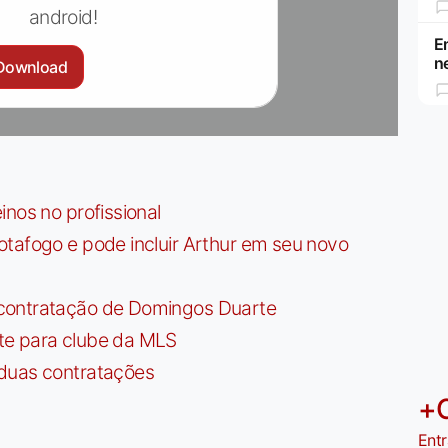
android!
E
n
Download
nos no profissional
tafogo e pode incluir Arthur em seu novo
contratação de Domingos Duarte
te para clube da MLS
 duas contratações
+
Entr