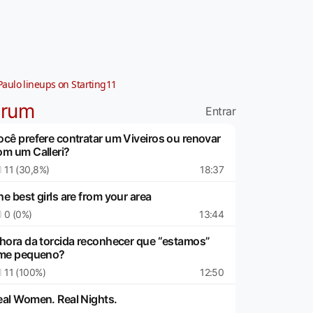
Paulo lineups on Starting11
órum
Entrar
ocê prefere contratar um Viveiros ou renovar
om um Calleri?
11 (30,8%)
18:37
e best girls are from your area
0 (0%)
13:44
 hora da torcida reconhecer que “estamos”
ime pequeno?
11 (100%)
12:50
eal Women. Real Nights.