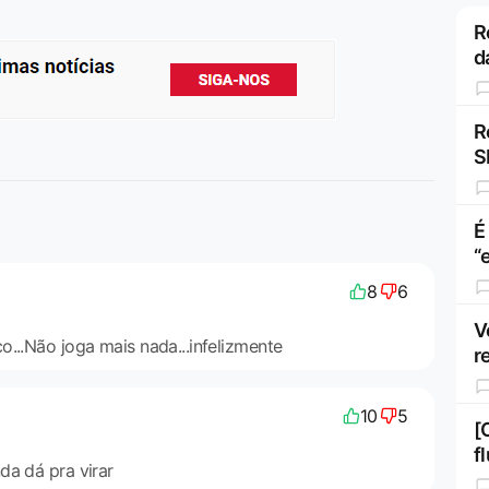
R
d
R
S
É
“
8
6
V
...Não joga mais nada...infelizmente
r
10
5
[
f
da dá pra virar