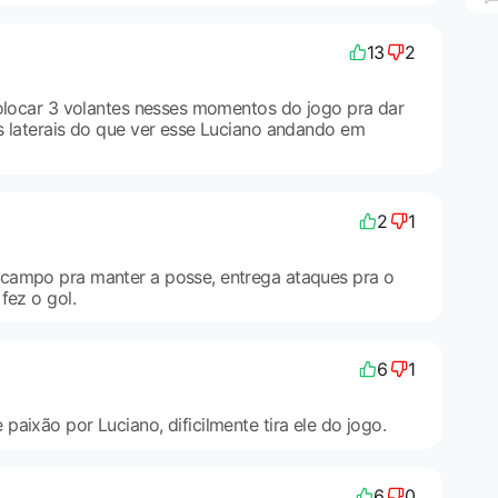
13
2
colocar 3 volantes nesses momentos do jogo pra dar
s laterais do que ver esse Luciano andando em
2
1
campo pra manter a posse, entrega ataques pra o
fez o gol.
6
1
aixão por Luciano, dificilmente tira ele do jogo.
6
0