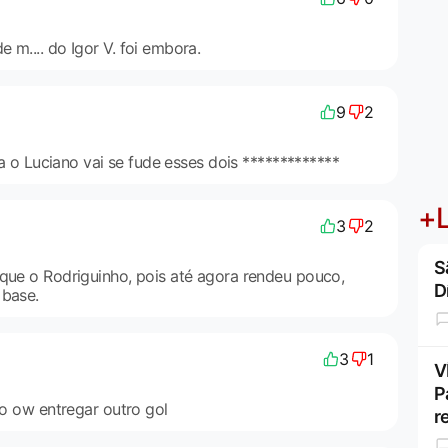
 m.... do Igor V. foi embora.
9
2
ira o Luciano vai se fude esses dois *************
+L
3
2
S
 que o Rodriguinho, pois até agora rendeu pouco,
D
 base.
3
1
V
P
lso ow entregar outro gol
r