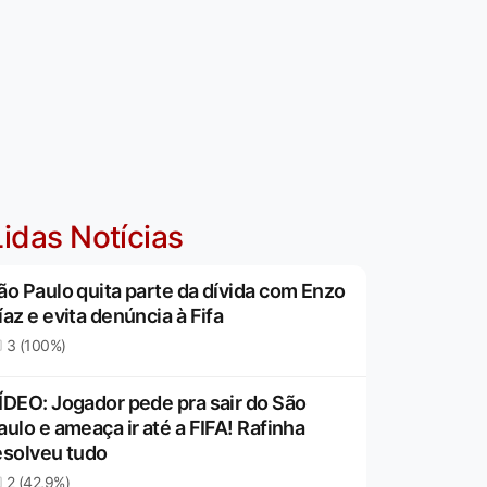
idas Notícias
ão Paulo quita parte da dívida com Enzo
íaz e evita denúncia à Fifa
3 (100%)
ÍDEO: Jogador pede pra sair do São
aulo e ameaça ir até a FIFA! Rafinha
esolveu tudo
2 (42,9%)