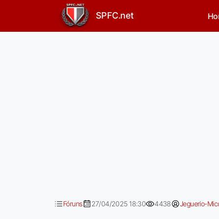
São Paulo vs Ceará
SPFC.net
Ho
Fóruns
27/04/2025 18:30
4438
Jeguerio-Mic