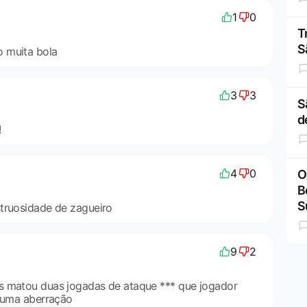
1
0
T
S
 muita bola
3
3
S
d
!
4
0
O
B
S
truosidade de zagueiro
9
2
s matou duas jogadas de ataque *** que jogador
é uma aberração