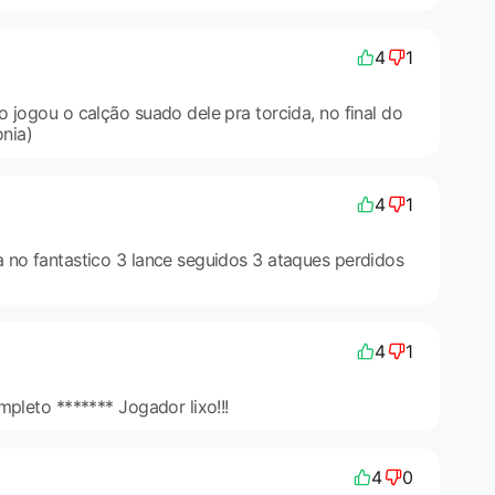
4
1
 jogou o calção suado dele pra torcida, no final do
onia)
4
1
 no fantastico 3 lance seguidos 3 ataques perdidos
4
1
mpleto ******* Jogador lixo!!!
4
0