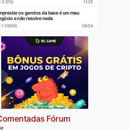
0 (0%)
11:35
mprestar os garotos da base é um mau
egócio e não resolve nada
1 (100%)
09:54
Jogue com responsabilidade. 18+
Comentadas Fórum
ar