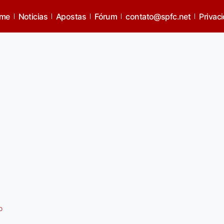
me
Noticias
Apostas
Fórum
contato@spfc.net
Privac
o