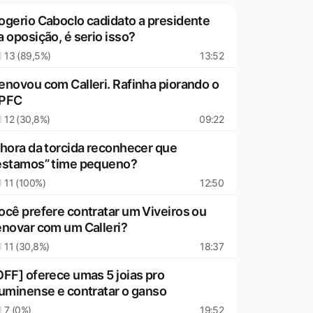
ogerio Caboclo cadidato a presidente
a oposição, é serio isso?
13 (89,5%)
13:52
enovou com Calleri. Rafinha piorando o
PFC
12 (30,8%)
09:22
 hora da torcida reconhecer que
estamos” time pequeno?
11 (100%)
12:50
ocê prefere contratar um Viveiros ou
enovar com um Calleri?
11 (30,8%)
18:37
OFF] oferece umas 5 joias pro
luminense e contratar o ganso
7 (0%)
19:52