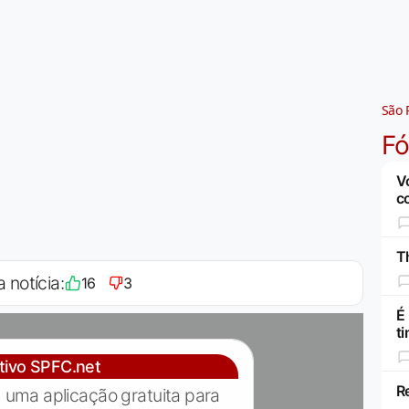
São 
F
V
c
Th
a notícia:
16
3
É
t
ativo SPFC.net
R
 uma aplicação gratuita para