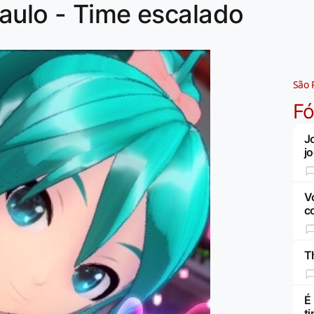
aulo - Time escalado
São 
F
J
j
V
c
Th
É
t