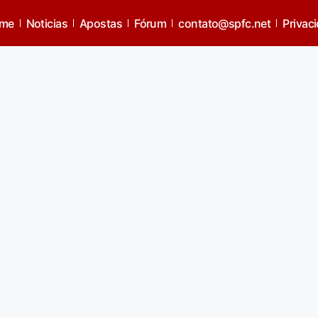
 Time escalado
me
Noticias
Apostas
Fórum
contato@spfc.net
Privac