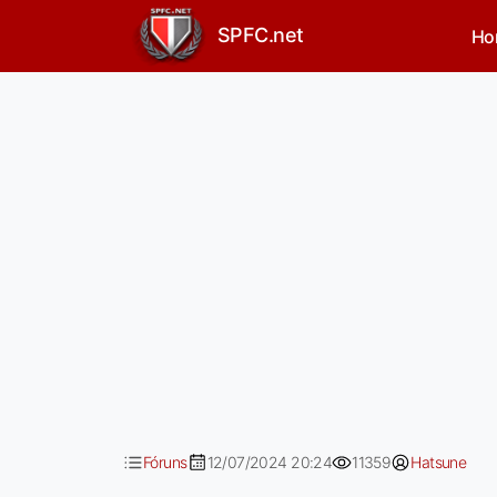
Atlético-MG x São Paulo -
SPFC.net
Ho
Fóruns
12/07/2024 20:24
11359
Hatsune