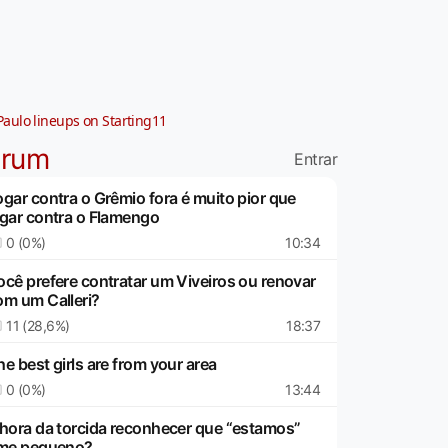
Paulo lineups on Starting11
órum
Entrar
ogar contra o Grêmio fora é muito pior que
ogar contra o Flamengo
0 (0%)
10:34
ocê prefere contratar um Viveiros ou renovar
om um Calleri?
11 (28,6%)
18:37
e best girls are from your area
0 (0%)
13:44
 hora da torcida reconhecer que “estamos”
ime pequeno?