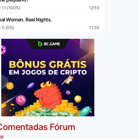
11 (100%)
12:50
eal Women. Real Nights.
0 (0%)
11:35
Jogue com responsabilidade. 18+
Comentadas Fórum
ar