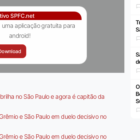
ativo SPFC.net
T
 uma aplicação gratuita para
S
android!
Download
S
d
O
B
rilha no São Paulo e agora é capitão da
S
rêmio e São Paulo em duelo decisivo no
rêmio e São Paulo em duelo decisivo no