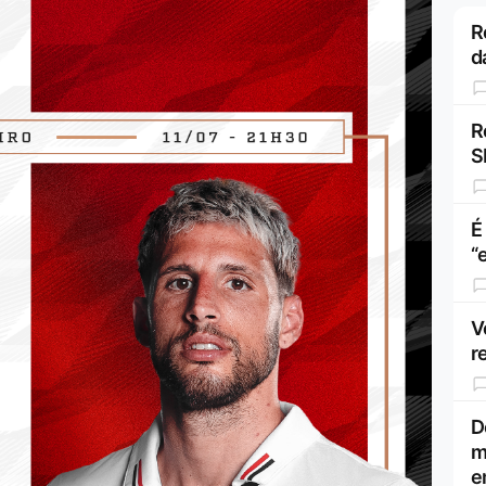
R
d
R
S
É
“
V
r
D
m
e