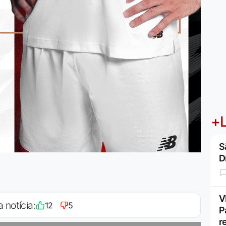
+L
S
D
V
a notícia:
12
5
P
r