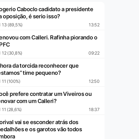
ogerio Caboclo cadidato a presidente
a oposição, é serio isso?
13 (89,5%)
13:52
enovou com Calleri. Rafinha piorando o
PFC
12 (30,8%)
09:22
 hora da torcida reconhecer que
estamos” time pequeno?
11 (100%)
12:50
ocê prefere contratar um Viveiros ou
enovar com um Calleri?
11 (28,6%)
18:37
orival vai se esconder atrás dos
edalhões e os garotos vão todos
mbora