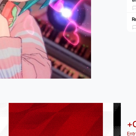
R
+
Entr